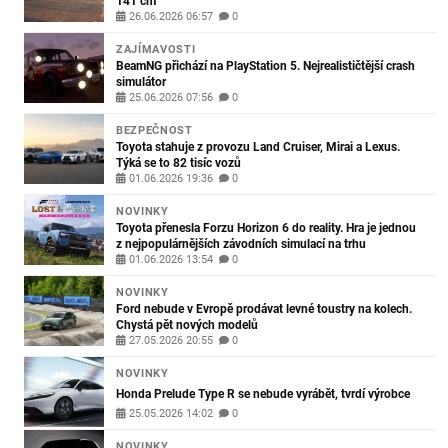
141 cm
26.06.2026 06:57
0
ZAJÍMAVOSTI
BeamNG přichází na PlayStation 5. Nejrealističtější crash
simulátor
25.06.2026 07:56
0
BEZPEČNOST
Toyota stahuje z provozu Land Cruiser, Mirai a Lexus.
Týká se to 82 tisíc vozů
01.06.2026 19:36
0
NOVINKY
Toyota přenesla Forzu Horizon 6 do reality. Hra je jednou
z nejpopulárnějších závodních simulací na trhu
01.06.2026 13:54
0
NOVINKY
Ford nebude v Evropě prodávat levné toustry na kolech.
Chystá pět nových modelů
27.05.2026 20:55
0
NOVINKY
Honda Prelude Type R se nebude vyrábět, tvrdí výrobce
25.05.2026 14:02
0
NOVINKY