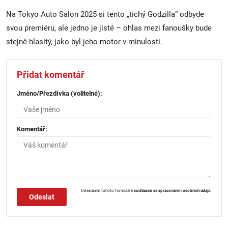
Na Tokyo Auto Salon 2025 si tento „tichý Godzilla“ odbyde
svou premiéru, ale jedno je jisté – ohlas mezi fanoušky bude
stejně hlasitý, jako byl jeho motor v minulosti.
Přidat komentář
Jméno/Přezdívka (volitelné):
Komentář:
Odesláním tohoto formuláře
souhlasím se zpracováním osobních údajů
.
Odeslat