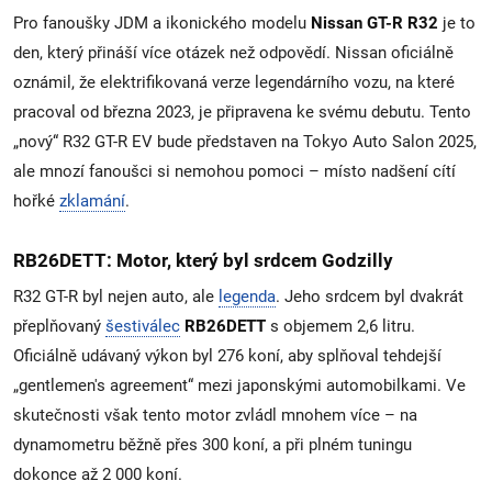
O NÁS
Pro fanoušky JDM a ikonického modelu
Nissan GT-R R32
je to
den, který přináší více otázek než odpovědí. Nissan oficiálně
DALŠÍ
▼
oznámil, že elektrifikovaná verze legendárního vozu, na které
pracoval od března 2023, je připravena ke svému debutu. Tento
„nový“ R32 GT-R EV bude představen na Tokyo Auto Salon 2025,
ale mnozí fanoušci si nemohou pomoci – místo nadšení cítí
hořké
zklamání
.
RB26DETT: Motor, který byl srdcem Godzilly
R32 GT-R byl nejen auto, ale
legenda
. Jeho srdcem byl dvakrát
přeplňovaný
šestiválec
RB26DETT
s objemem 2,6 litru.
Oficiálně udávaný výkon byl 276 koní, aby splňoval tehdejší
„gentlemen's agreement“ mezi japonskými automobilkami. Ve
skutečnosti však tento motor zvládl mnohem více – na
dynamometru běžně přes 300 koní, a při plném tuningu
dokonce až 2 000 koní.