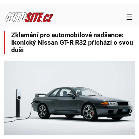
☰
NOVINKY
Zklamání pro automobilové nadšence:
Ikonický Nissan GT-R R32 přichází o svou
TESTY
duši
ELEKTROMOBILITA
MOTORSPORT
BEZPEČNOST
DOPRAVA
LEGISLATIVA
MAGAZÍN