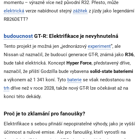
momentu – výrazně více než původní R32. Přesto, může
elektrická
verze nabídnout stejný
zážitek
z jízdy jako legendární
RB26DETT?
budoucnost
GT-R: Elektrifikace je nevyhnutelná
Tento projekt je možná jen „jednorázový
experiment
“, ale
Nissan už naznačil, že budoucí generace GT-R, známá jako
R36
,
bude také elektrická. Koncept
Hyper Force
, představený dříve,
naznačil, že příští Godzilla bude vybavena
solid-state bateriemi
a výkonem až 1 341 koní. Tyto
baterie
se však nedostanou na
trh
dříve než v roce 2028, takže nový GT-R lze očekávat až na
konci této dekády.
Proč je to zklamání pro fanoušky?
Elektrifikace s sebou přináší nepopiratelné výhody, jako je vyšší
účinnost a nulové emise. Ale pro fanoušky, kteří vyrostli na