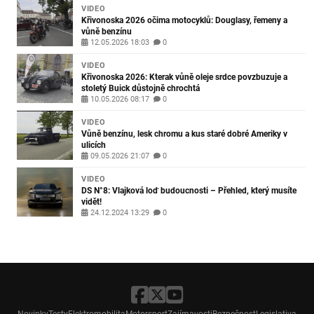
VIDEO
Křivonoska 2026 očima motocyklů: Douglasy, řemeny a
vůně benzínu
12.05.2026 18:03
0
VIDEO
Křivonoska 2026: Kterak vůně oleje srdce povzbuzuje a
stoletý Buick důstojně chrochtá
10.05.2026 08:17
0
VIDEO
Vůně benzínu, lesk chromu a kus staré dobré Ameriky v
ulicích
09.05.2026 21:07
0
VIDEO
DS N°8: Vlajková loď budoucnosti – Přehled, který musíte
vidět!
24.12.2024 13:29
0
Novinky
Testy
Elektromobilita
Motorsport
Zajímavosti
Bezpečnost
Legislativa