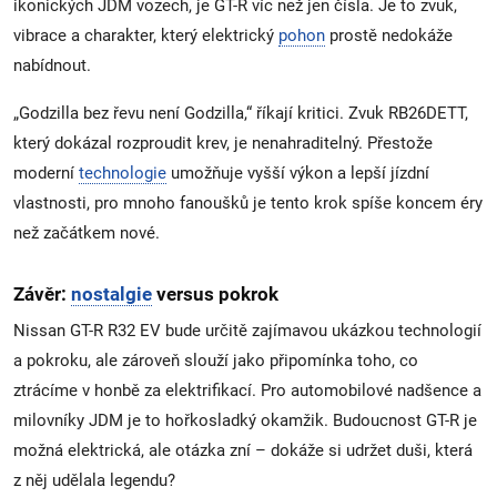
ikonických JDM vozech, je GT-R víc než jen čísla. Je to zvuk,
vibrace a charakter, který elektrický
pohon
prostě nedokáže
nabídnout.
„Godzilla bez řevu není Godzilla,“ říkají kritici. Zvuk RB26DETT,
který dokázal rozproudit krev, je nenahraditelný. Přestože
moderní
technologie
umožňuje vyšší výkon a lepší jízdní
vlastnosti, pro mnoho fanoušků je tento krok spíše koncem éry
než začátkem nové.
Závěr:
nostalgie
versus pokrok
Nissan GT-R R32 EV bude určitě zajímavou ukázkou technologií
a pokroku, ale zároveň slouží jako připomínka toho, co
ztrácíme v honbě za elektrifikací. Pro automobilové nadšence a
milovníky JDM je to hořkosladký okamžik. Budoucnost GT-R je
možná elektrická, ale otázka zní – dokáže si udržet duši, která
z něj udělala legendu?