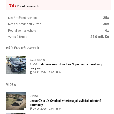
74x
Počet raněných
25x
Nepřiměřená rychlost
30x
Nedání přednosti v jízdě
6x
Pod vlivem alkoholu
25,0 mil. Kč
Vzniklá škoda
PŘÍBĚHY UŽIVATELŮ
Karel
BLOG
BLOG: Jak jsem se rozloučil se Superbem a našel svůj
nový vůz
16.11.2024 18:05
0
VIDEA
VIDEO
Lexus GX a LX Overtrail v terénu: jak zvládají náročné
podmínky
29.06.2026 10:04
0