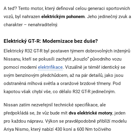
A teď? Tento motor, který definoval celou generaci sportovních
vozů, byl nahrazen
elektrickým pohonem
. Jeho jedinečný zvuk a
charakter – nenahraditelný.
Elektrický GT-R: Modernizace bez duše?
Elektrický R32 GT-R byl postaven týmem dobrovolných inženýrů
Nissanu, kteří se pokusili zachytit „kouzlo“ původního vozu
pomocí moderní
elektrifikace
. Vizuálně je téměř identický se
svým benzínovým předchůdcem, až na pár detailů, jako jsou
odstraněná mlhová světla a oranžové brzdové třmeny. Pod
kapotou však chybí vše, co dělalo R32 GT-R jedinečným.
Nissan zatím nezveřejnil technické specifikace, ale
předpokládá se, že vůz bude mít
dva elektrické motory
, jeden
pro každou nápravu. Výkon se pravděpodobně přiblíží modelu
Ariya Nismo, který nabízí 430 koní a 600 Nm točivého